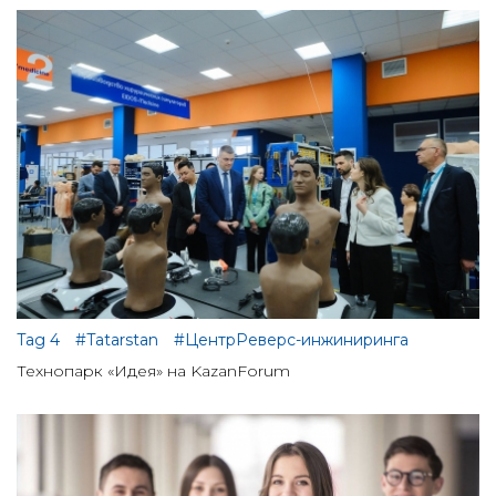
Tag 4
#Tatarstan
#ЦентрРеверс-инжиниринга
Технопарк «Идея» на KazanForum