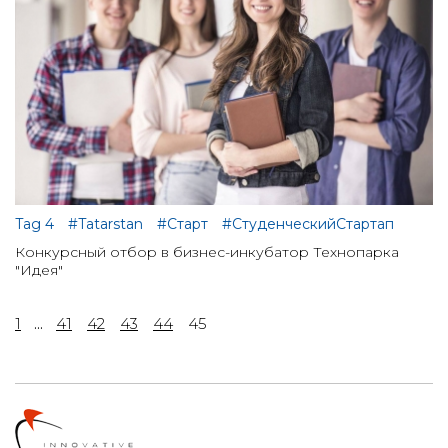
Tag 4
#Tatarstan
#Старт
#СтуденческийСтартап
Конкурсный отбор в бизнес-инкубатор Технопарка
"Идея"
1
...
41
42
43
44
45