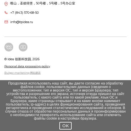
喀山，圣彼得堡，50号楼，5号楼，5号办公室
+7 (843) 570-68-50
info@tpidea.ru
© Idea 创新科技园, 2026
Personal data processing policy
Bulgar-marketing 网站建设
Продолжая использовать наш сайт, вы даете согласие на обработку
файлов cookie, пользовательских данных (сведения о
местоположении; тип и версия ОС; тип и версия Браузера; тип
устройства и разрешение его экрана; источник откуда пришел на сайт
пользователь; с какого сайта или по какой рекламе; язык ОС и
Браузера; какие страницы открывает и на какие кнопки нажимает
пользователь; ip-адрес) в целях функционирования сайта, проведения
ретаргетинга и проведения статистических исследований и обзоров. В
случае отказа от обработки персональных данных я проинформирован
о необходимости прекратить использование сайта или отключить
файлы cookie в настройках браузера.
OK