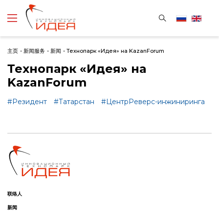
主页
-
新闻服务
-
新闻
-
Технопарк «Идея» на KazanForum
Технопарк «Идея» на
KazanForum
#Резидент
#Татарстан
#ЦентрРеверс-инжиниринга
联络人
新闻