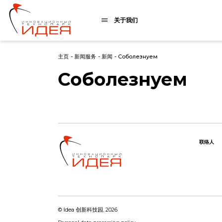
关于我们
主页
-
新闻服务
-
新闻
-
Cоболезнуем
Cоболезнуем
联络人
© Idea 创新科技园, 2026