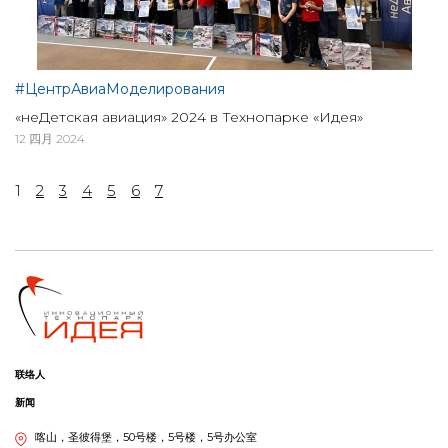
#ЦентрАвиаМоделирования
«неДетская авиация» 2024 в Технопарке «Идея»
12 四月 2024
1
2
3
4
5
6
7
联络人
新闻
喀山，圣彼得堡，50号楼，5号楼，5号办公室