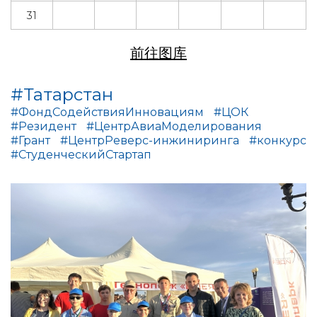
31
前往图库
#Татарстан
#ФондСодействияИнновациям
#ЦОК
#Резидент
#ЦентрАвиаМоделирования
#Грант
#ЦентрРеверс-инжиниринга
#конкурс
#СтуденческийСтартап