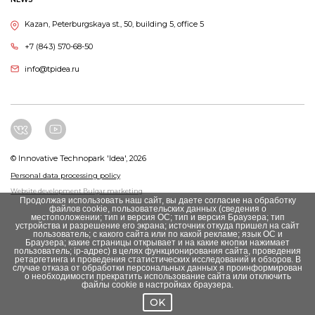
Kazan, Peterburgskaya st., 50, building 5, office 5
+7 (843) 570-68-50
info@tpidea.ru
© Innovative Technopark 'Idea', 2026
Personal data processing policy
Website development Bulgar marketing
Продолжая использовать наш сайт, вы даете согласие на обработку
файлов cookie, пользовательских данных (сведения о
местоположении; тип и версия ОС; тип и версия Браузера; тип
устройства и разрешение его экрана; источник откуда пришел на сайт
пользователь; с какого сайта или по какой рекламе; язык ОС и
Браузера; какие страницы открывает и на какие кнопки нажимает
пользователь; ip-адрес) в целях функционирования сайта, проведения
ретаргетинга и проведения статистических исследований и обзоров. В
случае отказа от обработки персональных данных я проинформирован
о необходимости прекратить использование сайта или отключить
файлы cookie в настройках браузера.
OK