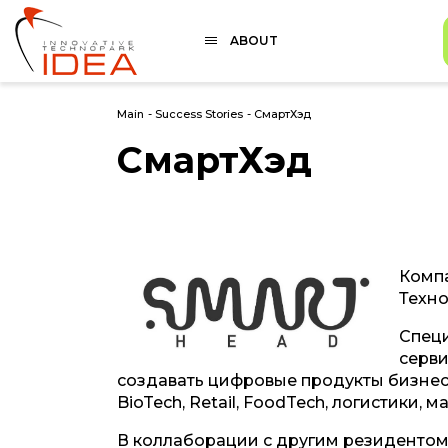
ABOUT
Main
-
Success Stories
-
СмартХэд
СмартХэд
Компа
Техно
Специ
серви
создавать цифровые продукты бизнеса
BioTech, Retail, FoodTech, логистики, м
В коллаборации с другим резидентом