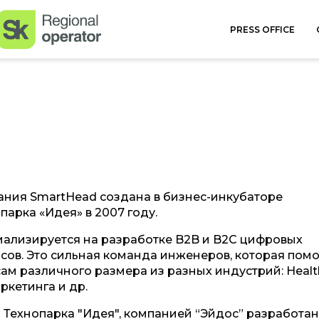
PRESS OFFICE
ния SmartHead создана в бизнес-инкубаторе
парка «Идея» в 2007 году.
ализируется на разработке B2B и B2C цифровых
сов. Это сильная команда инженеров, которая помо
м различного размера из разных индустрий: Health
аркетинга и др.
 Технопарка "Идея", компанией “Эйдос” разработа