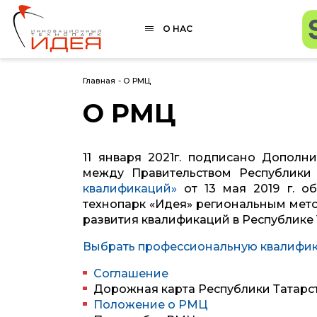
О НАС
Главная
-
О РМЦ
О РМЦ
11 января 2021г. подписано Допол
между Правительством Республики
квалификаций»
от 13 мая 2019 г. о
технопарк «Идея» региональным мет
развития квалификаций в Республике 
Выбрать профессиональную квалифик
Соглашение
Дорожная карта Республики Татарс
Положение о РМЦ