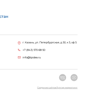
стан
г. Казань, ул. Петербургская, д 50, к 5, оф 5
+7 (843) 570-68-50
info@tpidea.ru
Создание сайтов Булгар-маркетинг