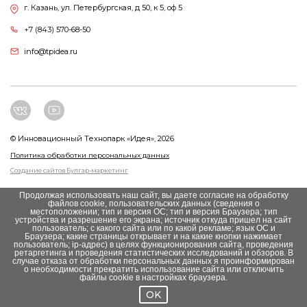
г. Казань, ул. Петербургская, д 50, к 5, оф 5
+7 (843) 570-68-50
info@tpidea.ru
© Инновационный Tехнопарк «Идея», 2026
Политика обработки персональных данных
Создание сайтов Булгар-маркетинг
Продолжая использовать наш сайт, вы даете согласие на обработку
файлов cookie, пользовательских данных (сведения о
местоположении; тип и версия ОС; тип и версия Браузера; тип
устройства и разрешение его экрана; источник откуда пришел на сайт
пользователь; с какого сайта или по какой рекламе; язык ОС и
Браузера; какие страницы открывает и на какие кнопки нажимает
пользователь; ip-адрес) в целях функционирования сайта, проведения
ретаргетинга и проведения статистических исследований и обзоров. В
случае отказа от обработки персональных данных я проинформирован
о необходимости прекратить использование сайта или отключить
файлы cookie в настройках браузера.
OK