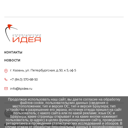
КОНТАКТЫ
НОВОСТИ
г. Казань, ул. Петербургская, д 50, к 5, оф 5
+7 (843) 570-68-50
info@tpidea.ru
Продолжая использовать наш сайт, вы даете согласие на обработку
файлов cookie, пользовательских данных (сведения о
местоположении; тип и версия ОС; тип и версия Браузера; тип
устройства и разрешение его экрана; источник откуда пришел на сайт
пользователь; с какого сайта или по какой рекламе; язык ОС и
Браузера; какие страницы открывает и на какие кнопки нажимает
пользователь; ip-адрес) в целях функционирования сайта, проведения
ретаргетинга и проведения статистических исследований и обзоров. В
© Инновационный Tехнопарк «Идея», 2026
случае отказа от обработки персональных данных я проинформирован