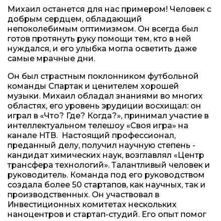
Михаил останется для нас примером! Человек с
добрым сердцем, обладающий
непоколебимым оптимизмом. Он всегда был
готов протянуть руку помощи тем, кто в ней
нуждался, и его улыбка могла осветить даже
самые мрачные дни.
Он был страстным поклонником футбольной
команды Спартак и ценителем хорошей
музыки. Михаил обладал знаниями во многих
областях, его уровень эрудиции восхищал: он
играл в «Что? Где? Когда?», принимал участие в
интеллектуальном телешоу «Своя игра» на
канале НТВ. Настоящий профессионал,
преданный делу, получил научную степень -
кандидат химических наук, возглавлял «Центр
трансфера технологий». Талантливый человек и
руководитель. Команда под его руководством
создала более 50 стартапов, как научных, так и
производственных. Он участвовал в
Инвестиционных комитетах нескольких
наноцентров и стартап-студий. Его опыт помог