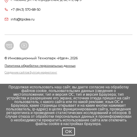
+7 (843) 570-68-50
info@tpidea.ru
© Инновационный Tехнопарк «Идея», 2026
Политика обработки персональных данных
Создание сайтов Булгар-маркетинг
Продолжая использовать наш сайт, вы даете согласие на обработку
файлов cookie, пользовательских данных (сведения о
местоположении; тип и версия ОС; тип и версия Браузера; тип
устройства и разрешение его экрана; источник откуда пришел на сайт
пользователь; с какого сайта или по какой рекламе; язык ОС и
Браузера; какие страницы открывает и на какие кнопки нажимает
пользователь; ip-адрес) в целях функционирования сайта, проведения
ретаргетинга и проведения статистических исследований и обзоров. В
случае отказа от обработки персональных данных я проинформирован
о необходимости прекратить использование сайта или отключить
файлы cookie в настройках браузера.
OK