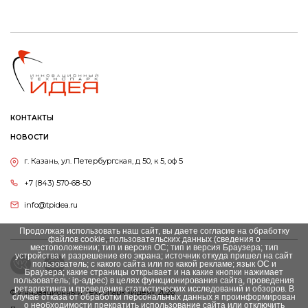
КОНТАКТЫ
НОВОСТИ
г. Казань, ул. Петербургская, д 50, к 5, оф 5
+7 (843) 570-68-50
info@tpidea.ru
Продолжая использовать наш сайт, вы даете согласие на обработку
файлов cookie, пользовательских данных (сведения о
местоположении; тип и версия ОС; тип и версия Браузера; тип
устройства и разрешение его экрана; источник откуда пришел на сайт
пользователь; с какого сайта или по какой рекламе; язык ОС и
Браузера; какие страницы открывает и на какие кнопки нажимает
пользователь; ip-адрес) в целях функционирования сайта, проведения
ретаргетинга и проведения статистических исследований и обзоров. В
© Инновационный Tехнопарк «Идея», 2026
случае отказа от обработки персональных данных я проинформирован
о необходимости прекратить использование сайта или отключить