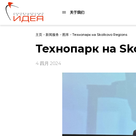
关于我们
主页
-
新闻服务
-
图库
-
Технопарк на Skolkovo Regions
Технопарк на Sk
4 四月 2024