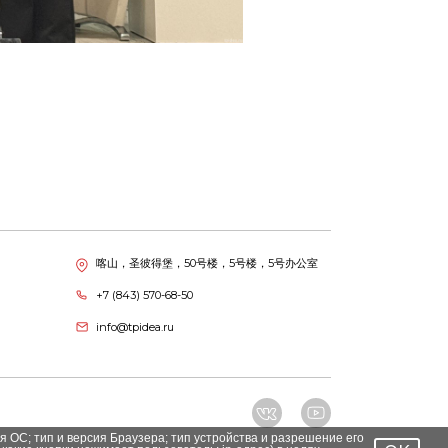
喀山，圣彼得堡，50号楼，5号楼，5号办公室
+7 (843) 570-68-50
info@tpidea.ru
я ОС; тип и версия Браузера; тип устройства и разрешение его