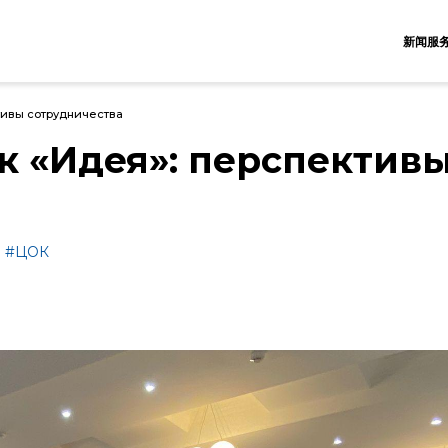
新闻服
тивы сотрудничества
к «Идея»: перспектив
#ЦОК