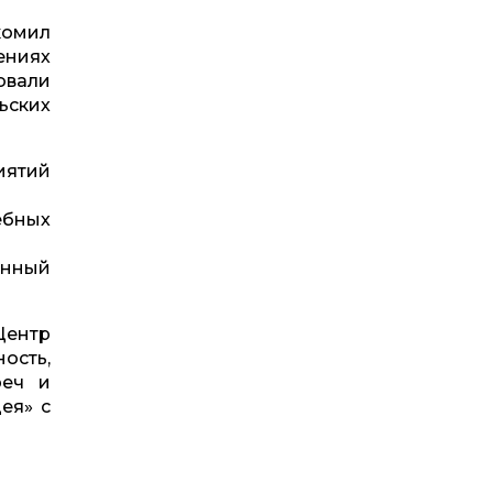
комил
ениях
овали
ьских
иятий
ебных
анный
Центр
ость,
реч и
ея» с