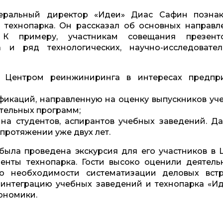
неральный директор «Идеи» Диас Сафин позна
ю технопарка. Он рассказал об основных направл
. К примеру, участникам совещания презент
 и ряд технологических, научно-исследовател
с Центром реинжиниринга в интересах предпр
фикаций, направленную на оценку выпускников уч
тельных программ;
й на студентов, аспирантов учебных заведений. Д
протяжении уже двух лет.
ыла проведена экскурсия для его участников в 
нты технопарка. Гости высоко оценили деятельн
о необходимости систематизации деловых вст
интеграцию учебных заведений и технопарка «Ид
ономики.