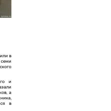
или в
 семи
ского
ого и
азали
ов, а
ника,
ься в