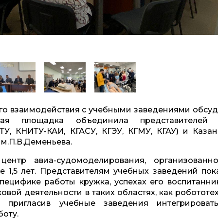
го взаимодействия с учебными заведениями обсуд
нная площадка объединила представителей
ТУ, КНИТУ-КАИ, КГАСУ, КГЭУ, КГМУ, КГАУ) и Казан
м.П.В.Деменьева.
центр авиа-судомоделирования, организованн
 1,5 лет. Представителям учебных заведений пок
пецифике работы кружка, успехах его воспитанник
вой деятельности в таких областях, как робототех
, пригласив учебные заведения интегрироват
боту.