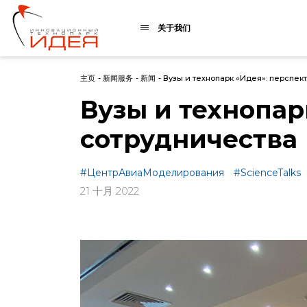
关于我们
主页
-
新闻服务
-
新闻
-
Вузы и технопарк «Идея»: перспек
Вузы и технопар
сотрудничества
#ЦентрАвиаМоделирования
#ScienceTalks
21 十月 2022