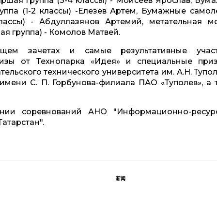
ршая группа (3-4 классы) - Моисеев Ярослав, Бум
ппа (1-2 классы) -Елезев Артем, Бумажные самол
классы) - Абдуллазянов Артемий, метательная м
я группа) - Комолов Матвей.
бщем зачетах и самые результативные учас
изы от Технопарка «Идея» и специальные при
ельского технического университета им. А.Н. Тупол
имени С. П. Горбунова-филиала ПАО «Туполев», а 
нии соревнований АНО "Информационно-ресур
атарстан".
新闻