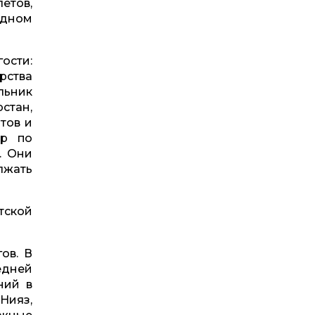
етов,
ндном
ости:
рства
льник
стан,
тов и
ор по
. Они
лжать
тской
ов. В
едней
ний в
Нияз,