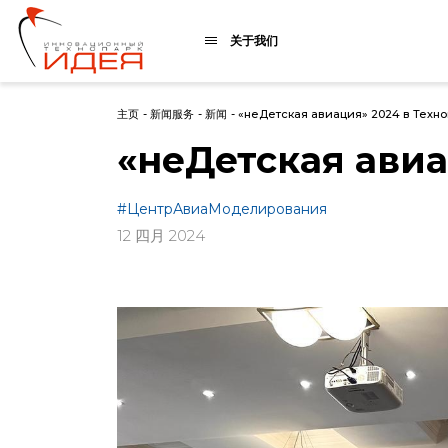
关于我们
主页
-
新闻服务
-
新闻
-
«неДетская авиация» 2024 в Техн
«неДетская авиа
#ЦентрАвиаМоделирования
12 四月 2024