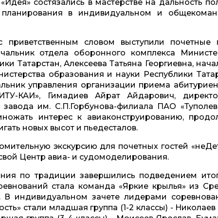
Идея» состязались в мастерстве на дальность пол
ь планирования в индивидуальном и общекома
 приветственным словом выступили почетные г
чальник отдела оборонного комплекса Министе
ки Татарстан, Алексеева Татьяна Георгиевна, нача
истерства образования и науки Республики Татар
льник управления организации приема абитуриен
ТУ-КАИ», Гимадиев Айрат Айдарович, директ
 завода им. С.П.Горбунова-филиала ПАО «Туполев
ножать интерес к авиаконструированию, продо
игать новых высот и пьедесталов.
омительную экскурсию для почетных гостей «неДе
свой Центр авиа- и судомоделирования.
ния по традиции завершились подведением итог
евнований стала команда «Яркие крылья» из Ср
 В индивидуальном зачете лидерами соревнова
ть» стали младшая группа (1-2 классы) - Николаев 