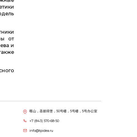
ажные
етики
одель
тники
зы от
ева и
также
сного
喀山，圣彼得堡，50号楼，5号楼，5号办公室
+7 (843) 570-68-50
info@tpidea.ru