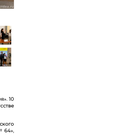
я». 10
сстве
ского
№64»,