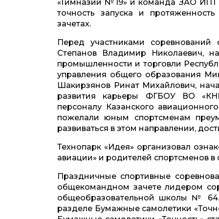
«Гимназии №19» и команда ЗАО ИПТ «
точность запуска и протяженност
зачетах.
Перед участниками соревнований с
Степанов Владимир Николаевич, на
промышленности и торговли Республи
управления общего образования Мин
Шакирзянов Ринат Михайлович, нача
развития карьеры ФГБОУ ВО «КНИ
персоналу Казанского авиационного
пожелали юным спортсменам преум
развиваться в этом направлении, дост
Технопарк «Идея» организовал ознак
авиации» и родителей спортсменов в 
Праздничные спортивные соревнова
общекомандном зачете лидером сор
общеобразовательной школы № 64.
разделе Бумажные самолетики «Точнос