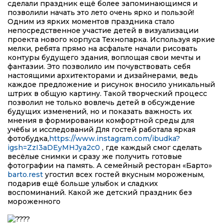
сделали праздник ещё более запоминающимся и
позволили начать это лето очень ярко и пользой!
Одним из ярких моментов праздника стало
непосредственное участие детей в визуализации
проекта нового корпуса Технопарка. Используя яркие
мелки, ребята прямо на асфальте начали рисовать
контуры будущего здания, воплощая свои мечты и
фантазии. Это позволило им почувствовать себя
настоящими архитекторами и дизайнерами, ведь
каждое предложение и рисунок вносило уникальный
штрих в общую картину. Такой творческий процесс
позволил не только вовлечь детей в обсуждение
будущих изменений, но и показать важность их
мнения в формировании комфортной среды для
учёбы и исследований Для гостей работала яркая
фотобудка,
https://www.instagram.com/ibudka?
igsh=ZzI3aDEyMHJya2c0
, где каждый смог сделать
весёлые снимки и сразу же получить готовые
фотографии на память. А семейный ресторан «Барто»
barto.rest
угостил всех гостей вкусным мороженым,
подарив ещё больше улыбок и сладких
воспоминаний. Какой же детский праздник без
мороженного