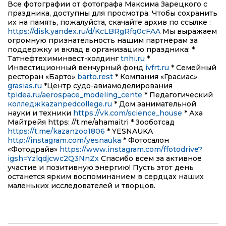
Все фотографии от фотографа
Максима Зарецкого
с
праздника, доступны для просмотра. Чтобы сохранить
их на память, пожалуйста, скачайте архив по ссылке :
https://disk.yandex.ru/d/KcLBRgRfq0cFAA
Мы выражаем
огромную признательность нашим партнёрам за
поддержку и вклад в организацию праздника:
*
Татнефтехиминвест-холдинг
tnhi.ru
*
Инвестиционный венчурный фонд
ivfrt.ru
* Семейный
ресторан «Барто»
barto.rest
* Компания «Грасиас»
grasias.ru
*Центр судо-авиамоделирования
tpidea.ru/aerospace_modeling_cente
* Педагогический
колледжkazanpedcollege.ru
* Дом занимательной
науки и техники
https://vk.com/science_house
* Аха
Майтрейя https: //t.me/ahamaitri * Зооботсад
https://t.me/kazanzoo1806
* YESNAUKA
http://instagram.com/yesnauka
* Фотосалон
«Фотодрайв»
https://www.instagram.com/ffotodrive?
igsh=Yzlqdjcwc2Q3NnZx
Спасибо всем за активное
участие и позитивную энергию! Пусть этот день
останется ярким воспоминанием в сердцах наших
маленьких исследователей и творцов
.