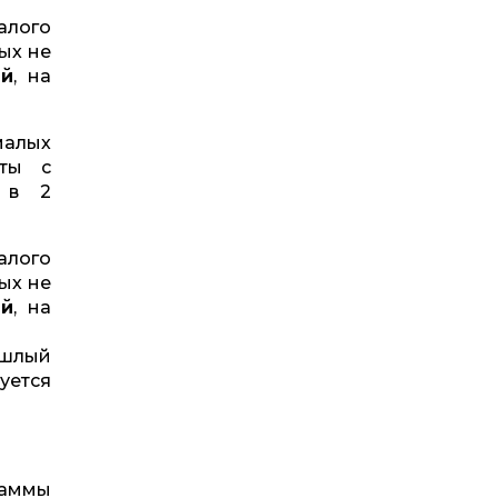
алого
ых не
ей
, на
малых
кты с
я в 2
алого
ых не
ей
, на
ошлый
уется
раммы