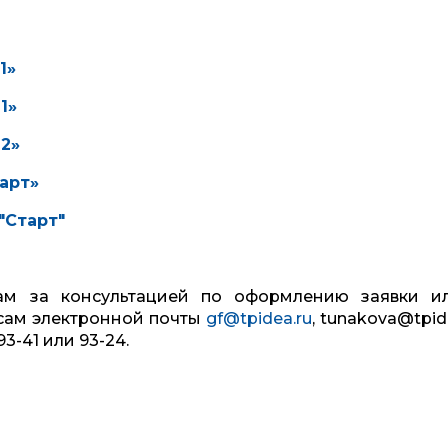
1»
1»
2»
арт»
"Старт"
ам за консультацией по оформлению заявки и
сам электронной почты
gf@tpidea.ru
, tunakova@tpide
93-41 или 93-24.