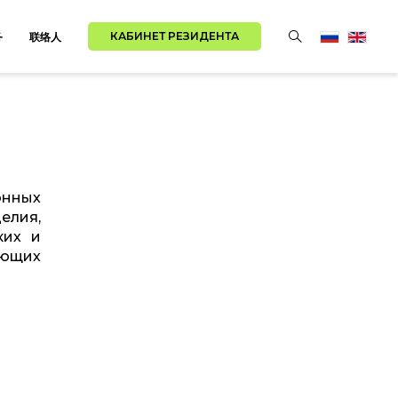
КАБИНЕТ РЕЗИДЕНТА
务
联络人
онных
елия,
ких и
еющих