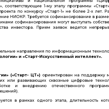
 инициативы и национальной программы «Циф
, соответствующие 1-му этапу программы «Старт»
оекта по конкурсу «Старт-1» не более 2-х лет. Р
ение НИОКР. Требуется софинансирование в разме
никами софинансирования могут выступать собств
дства инвестора. Прием заявок ведется непреры
тдельные направления по информационным техноло
ологии» и «Старт-Искусственный интеллект».
ии» («Старт- ЦТ»)
ориентирован на поддержку 
их или развивающих сквозные цифровые технол
отке и внедрению отечественного програм
решений).
уется в рамках одного этапа, длительность кот