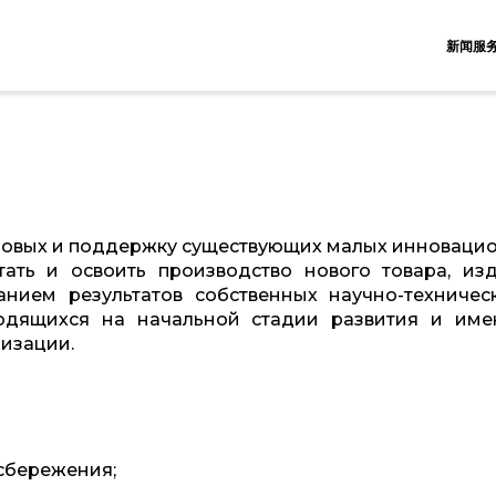
新闻服
новых и поддержку существующих малых инноваци
ать и освоить производство нового товара, изд
анием результатов собственных научно-техничес
ходящихся на начальной стадии развития и им
изации.
сбережения;