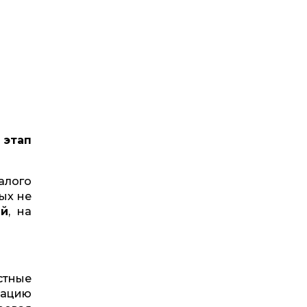
 этап
алого
ых не
ей
, на
стные
зацию