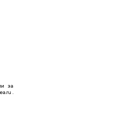
ли за
a.ru .