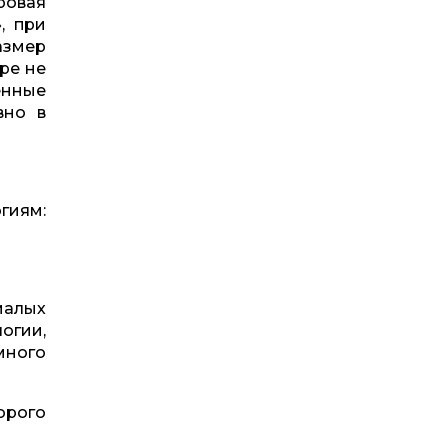
ровая
, при
азмер
ре не
енные
вно в
гиям:
малых
огии,
много
орого