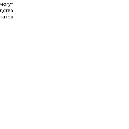
 могут
дства
татов