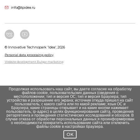
info@tpidea.ru
© Innovative Technopark 'Idea', 2026
Personal data processing policy
Website development Bulgar marketing
Продолжая использовать наш сайт, вы даете согласие на обработку
файлов cookie, пользовательских данных (сведения о
местоположении; тип и версия ОС; тип и версия Браузера; тип
устройства и разрешение его экрана; источник откуда пришел на сайт
пользователь; с какого сайта или по какой рекламе; язык ОС и
Браузера; какие страницы открывает и на какие кнопки нажимает
пользователь; ip-адрес) в целях функционирования сайта, проведения
ретаргетинга и проведения статистических исследований и обзоров. В
случае отказа от обработки персональных данных я проинформирован
о необходимости прекратить использование сайта или отключить
файлы cookie в настройках браузера.
OK