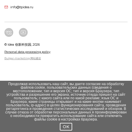
info@tpidea.ru
© Idea 创新科技园, 2026
Personal data processing policy
Bulgar-marketing 网站建设
Продолжая использовать наш сайт, вы даете согласие на обработку
файлов cookie, пользовательских данных (сведения о
местоположении; тип и версия ОС; тип и версия Браузера; тип
устройства и разрешение его экрана; источник откуда пришел на сайт
пользователь; с какого сайта или по какой рекламе; язык ОС и
Браузера; какие страницы открывает и на какие кнопки нажимает
пользователь; ip-адрес) в целях функционирования сайта, проведения
ретаргетинга и проведения статистических исследований и обзоров. В
случае отказа от обработки персональных данных я проинформирован
о необходимости прекратить использование сайта или отключить
файлы cookie в настройках браузера.
OK