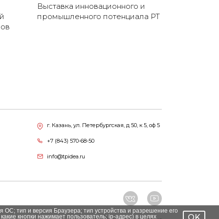
Выставка инновационного и
й
промышленного потенциала РТ
нов
г. Казань, ул. Петербургская, д 50, к 5, оф 5
+7 (843) 570-68-50
info@tpidea.ru
я ОС; тип и версия Браузера; тип устройства и разрешение его
OK
 какие кнопки нажимает пользователь; ip-адрес) в целях