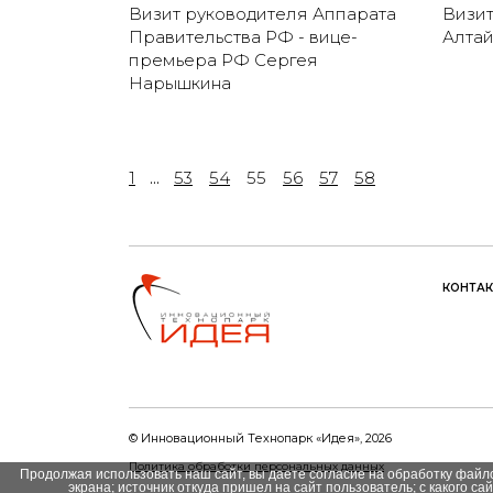
Визит руководителя Аппарата
Визит
Правительства РФ - вице-
Алта
премьера РФ Сергея
Нарышкина
1
...
53
54
55
56
57
58
КОНТА
© Инновационный Tехнопарк «Идея», 2026
Политика обработки персональных данных
Продолжая использовать наш сайт, вы даете согласие на обработку файло
экрана; источник откуда пришел на сайт пользователь; с какого са