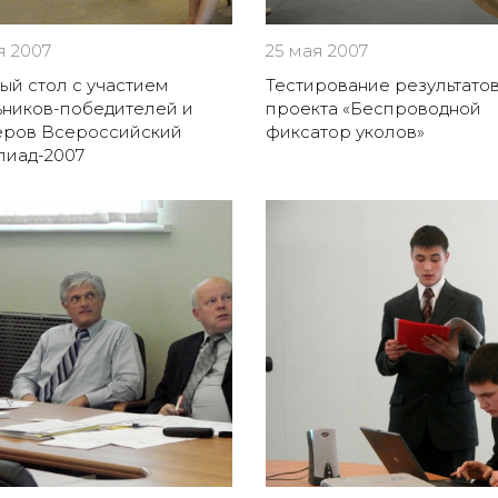
я 2007
25 мая 2007
ый стол с участием
Тестирование результато
ников-победителей и
проекта «Беспроводной
еров Всероссийский
фиксатор уколов»
пиад-2007