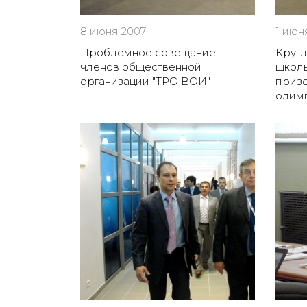
8 июня 2007
1 июн
Проблемное совещание
Кругл
членов общественной
школь
организации "ТРО ВОИ"
приз
олим