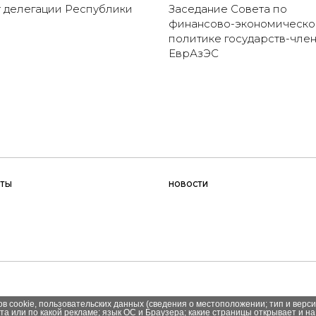
 делегации Республики
Заседание Совета по
й
финансово-экономическо
политике государств-чле
ЕврАзЭС
КТЫ
НОВОСТИ
в cookie, пользовательских данных (сведения о местоположении; тип и верси
йта или по какой рекламе; язык ОС и Браузера; какие страницы открывает и на