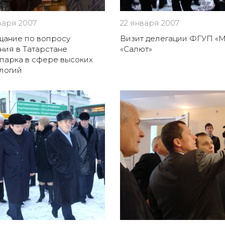
варя 2007
22 января 2007
щание по вопросу
Визит делегации ФГУП 
ния в Татарстане
«Салют»
парка в сфере высоких
логий