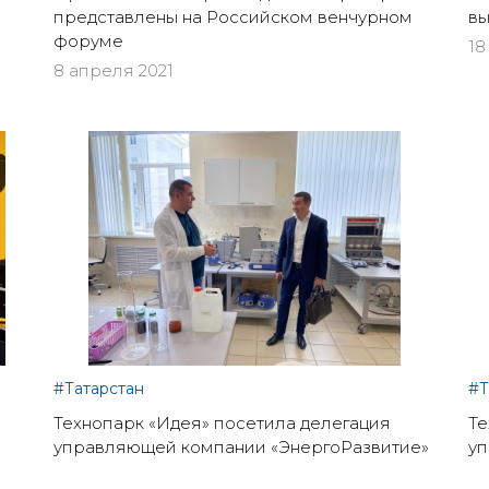
представлены на Российском венчурном
вы
форуме
18
8 апреля 2021
#Татарстан
#Т
Технопарк «Идея» посетила делегация
Те
управляющей компании «ЭнергоРазвитие»
уп