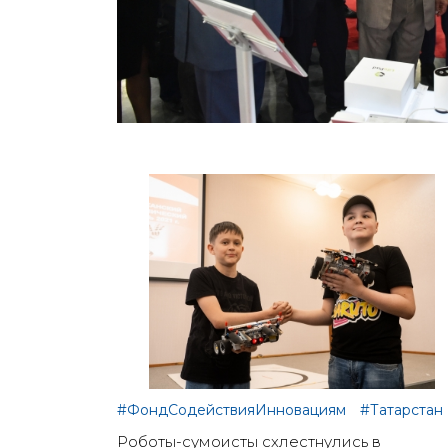
#ФондСодействияИнновациям
#Татарстан
Роботы-сумоисты схлестнулись в