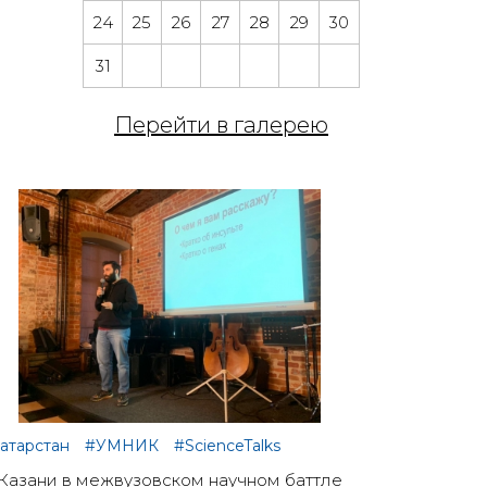
24
25
26
27
28
29
30
31
Перейти в галерею
атарстан
#УМНИК
#ScienceTalks
Казани в межвузовском научном баттле