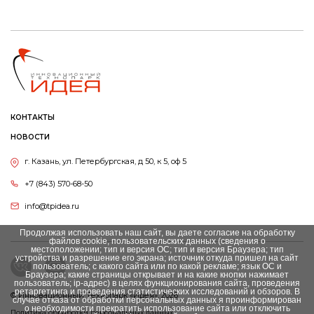
КОНТАКТЫ
НОВОСТИ
г. Казань, ул. Петербургская, д 50, к 5, оф 5
+7 (843) 570-68-50
info@tpidea.ru
Продолжая использовать наш сайт, вы даете согласие на обработку
файлов cookie, пользовательских данных (сведения о
местоположении; тип и версия ОС; тип и версия Браузера; тип
устройства и разрешение его экрана; источник откуда пришел на сайт
пользователь; с какого сайта или по какой рекламе; язык ОС и
Браузера; какие страницы открывает и на какие кнопки нажимает
пользователь; ip-адрес) в целях функционирования сайта, проведения
ретаргетинга и проведения статистических исследований и обзоров. В
© Инновационный Tехнопарк «Идея», 2026
случае отказа от обработки персональных данных я проинформирован
о необходимости прекратить использование сайта или отключить
Политика обработки персональных данных