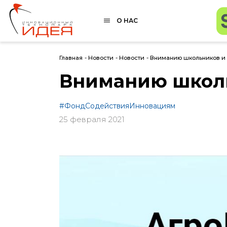
О НАС
Главная
-
Новости
-
Новости
-
Вниманию школьников и 
Вниманию школь
#ФондСодействияИнновациям
25 февраля 2021