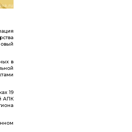
иация
рства
новый
ных в
льной
ктами
ах 19
й АПК
гиона
онном