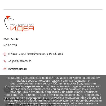
КОНТАКТЫ
НОВОСТИ
г. Казань, ул. Петербургская, д 50, к 5, оф 5
+7 (843) 570-68-50
info@tpidea.ru
Продолжая использовать наш сайт, вы даете согласие на обработку
файлов cookie, пользовательских данных (сведения о
местоположении; тип и версия ОС; тип и версия Браузера; тип
устройства и разрешение его экрана; источник откуда пришел на сайт
пользователь; с какого сайта или по какой рекламе; язык ОС и
Браузера; какие страницы открывает и на какие кнопки нажимает
пользователь; ip-адрес) в целях функционирования сайта, проведения
ретаргетинга и проведения статистических исследований и обзоров. В
© Инновационный Tехнопарк «Идея», 2026
случае отказа от обработки персональных данных я проинформирован
о необходимости прекратить использование сайта или отключить
Политика обработки персональных данных