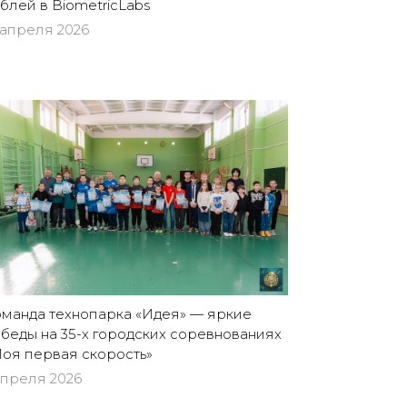
блей в BiometricLabs
 апреля 2026
манда технопарка «Идея» — яркие
беды на 35-х городских соревнованиях
оя первая скорость»
апреля 2026