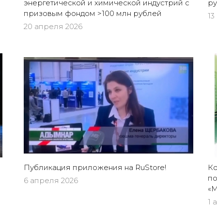
энергетической и химической индустрий с
ру
призовым фондом >100 млн рублей
13
20 апреля 2026
Публикация приложения на RuStore!
Ко
по
6 апреля 2026
«М
1 