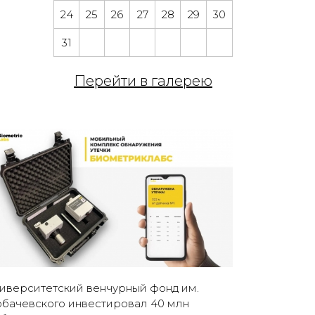
24
25
26
27
28
29
30
31
Перейти в галерею
иверситетский венчурный фонд им.
бачевского инвестировал 40 млн